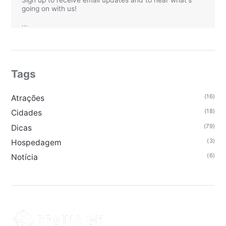
Sign up to receive email updates and to hear what's
going on with us!
...
Tags
(16)
Atrações
(18)
Cidades
(79)
Dicas
(3)
Hospedagem
(6)
Notícia