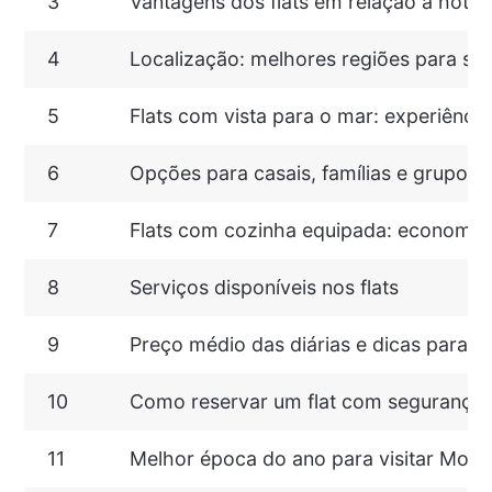
3
Vantagens dos flats em relação a hotéi
4
Localização: melhores regiões para se
5
Flats com vista para o mar: experiência
6
Opções para casais, famílias e grupos
7
Flats com cozinha equipada: economia 
8
Serviços disponíveis nos flats
9
Preço médio das diárias e dicas para 
10
Como reservar um flat com segurança
11
Melhor época do ano para visitar Morr