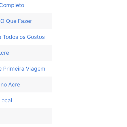
 Completo
e O Que Fazer
 Todos os Gostos
Acre
e Primeira Viagem
 no Acre
Local