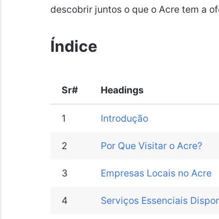
descobrir juntos o que o Acre tem a o
Índice
Sr#
Headings
1
Introdução
2
Por Que Visitar o Acre?
3
Empresas Locais no Acre
4
Serviços Essenciais Dispon